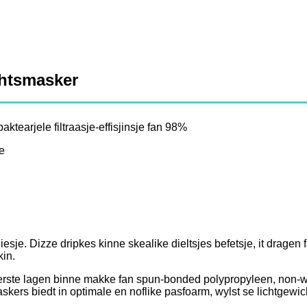
chtsmasker
ktearjele filtraasje-effisjinsje fan 98%
e
n niesje. Dizze dripkes kinne skealike dieltsjes befetsje, it drage
kin.
ste lagen binne makke fan spun-bonded polypropyleen, non-wo
ers biedt in optimale en noflike pasfoarm, wylst se lichtgewicht