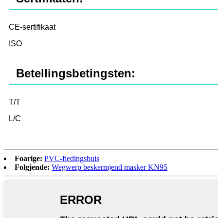
CE-sertifikaat
ISO
Betellingsbetingsten:
T/T
L/C
Foarige:
PVC-fiedingsbuis
Folgjende:
Wegwerp beskermjend masker KN95