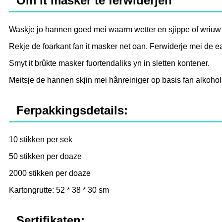
Om it masker te ferwiderjen
Waskje jo hannen goed mei waarm wetter en sjippe of wriuw j
Rekje de foarkant fan it masker net oan. Ferwiderje mei de e
Smyt it brûkte masker fuortendaliks yn in sletten kontener.
Meitsje de hannen skjin mei hânreiniger op basis fan alkohol 
Ferpakkingsdetails:
10 stikken per sek
50 stikken per doaze
2000 stikken per doaze
Kartongrutte: 52 * 38 * 30 sm
Sertifikaten: