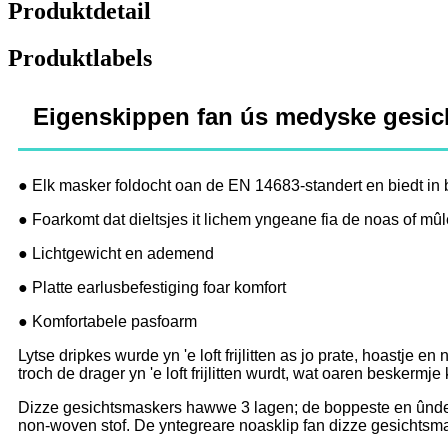
Produktdetail
Produktlabels
Eigenskippen fan ús medyske gesi
● Elk masker foldocht oan de EN 14683-standert en biedt in ba
● Foarkomt dat dieltsjes it lichem yngeane fia de noas of mûl
● Lichtgewicht en ademend
● Platte earlusbefestiging foar komfort
● Komfortabele pasfoarm
Lytse dripkes wurde yn 'e loft frijlitten as jo prate, hoastje e
troch de drager yn 'e loft frijlitten wurdt, wat oaren beskermje 
Dizze gesichtsmaskers hawwe 3 lagen; de boppeste en ûnder
non-woven stof. De yntegreare noasklip fan dizze gesichtsmask