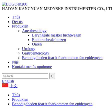
HAIYAN KANGYUAN MEDYSKE INSTRUMENTEN CO., LT
Thús
Oer ús
Produkten
Anesthesiology
Laryngeale masker luchtwegen
Endotracheale buizen
Oaren
Urology
Gastroenterology
Benodigdheden foar it foarkommen fan epidemyen
Nijs
Kontakt mei ús opnimme
English
中文
Thús
Produkten
Benodigdheden foar it foarkommen fan epidemyen