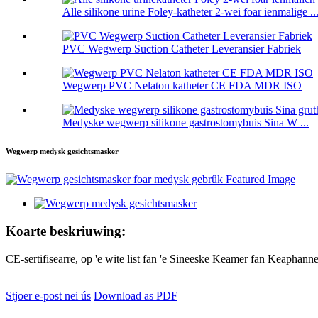
Alle silikone urine Foley-katheter 2-wei foar ienmalige ..
PVC Wegwerp Suction Catheter Leveransier Fabriek
Wegwerp PVC Nelaton katheter CE FDA MDR ISO
Medyske wegwerp silikone gastrostomybuis Sina W ...
Wegwerp medysk gesichtsmasker
Koarte beskriuwing:
CE-sertifisearre, op 'e wite list fan 'e Sineeske Keamer fan Keaphan
Stjoer e-post nei ús
Download as PDF