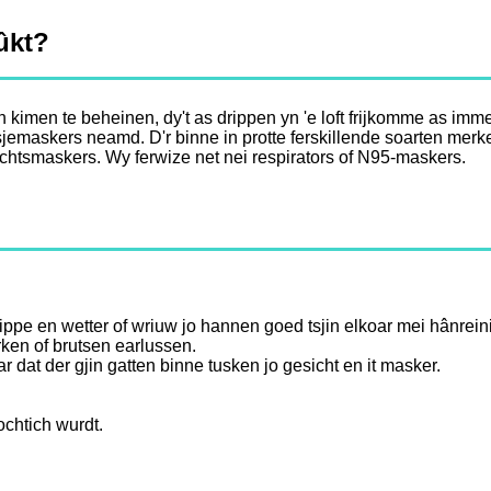
ûkt?
men te beheinen, dy't as drippen yn 'e loft frijkomme as immen 
sjemaskers neamd. D'r binne in protte ferskillende soarten mer
chtsmaskers. Wy ferwize net nei respirators of N95-maskers.
pe en wetter of wriuw jo hannen goed tsjin elkoar mei hânreini
rken of brutsen earlussen.
 dat der gjin gatten binne tusken jo gesicht en it masker.
ochtich wurdt.