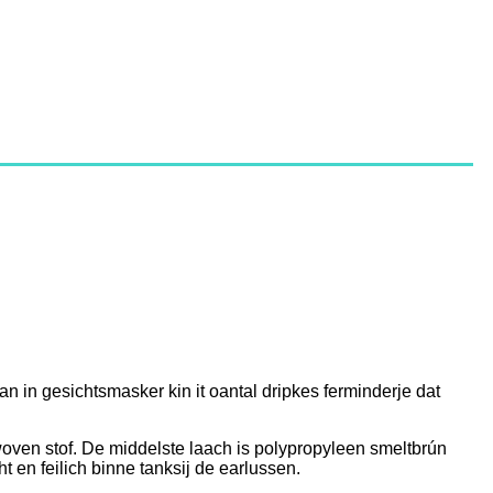
n fan in gesichtsmasker kin it oantal dripkes ferminderje dat
ven stof. De middelste laach is polypropyleen smeltbrún
 en feilich binne tanksij de earlussen.