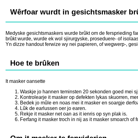
Wêrfoar wurdt in gesichtsmasker br
Medyske gesichtsmaskers wurde brûkt om de fersprieding fan ki
brûkt wurde, wurde ek wol sjirurgyske, proseduere- of isolaa
Yn dizze handout ferwize wy nei papieren, of wegwerp-, gesi
Hoe te brûken
It masker oansette
1. Waskje jo hannen teminsten 20 sekonden goed mei sjip
2. Kontrolearje it masker op defekten lykas skuorren, me
3. Bedek jo mûle en noas mei it masker en soargje derfoar
4. Lûk de earlussen oer jo earen.
5. Rekje it masker net oan as it ienris op syn plak is.
6. Ferfang it masker troch in nij as it masker smoarch of f