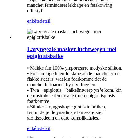
manchet ferminderet lekkage en ferskowing
effektyf.
enkête
detail
Laryngeale masker luchtwegen mei
epiglottisbalke
• Makke fan 100% ymportearre medyske silikon.
• Fiif hoekige linen ferskine as de manchet yn in
flakke steat is, wat kin foarkomme dat de
manchet ferfoarmet by it ynfoegjen.
• Twa—epiglottis—balkeûntwerp yn 'e kom, kin
de obstruksje feroarsake troch epiglottisptosis
foarkomme.
• Sûnder laryngoskopie glottis te brûken,
ferminderje de ynsidinsje fan seare kiel,
glottisoedeem en oare komplikaasjes.
enkête
detail