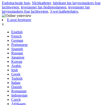
Endotracheale buis
,
Sûchkatheter
,
fabrikant fan larynxmaskers foar
luchtwegen
,
leveransier fan fiedingsslangen
,
leveransier fan
larynxmaskers foar luchtwegen
,
3-wei katheterlatex
,
E-post ferstjoere
x
English
French
German
Portuguese
Spanish
Russian
Japanese
Korean
Arabic
Irish
Greek
Turkish
Italian
Danish
Romanian
Indonesian
Czech
Afrikaans