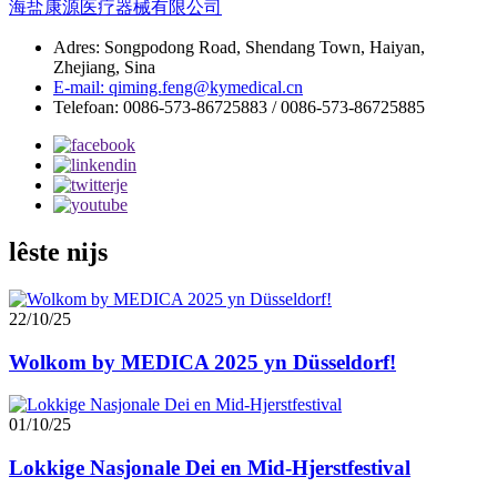
海盐康源医疗器械有限公司
Adres: Songpodong Road, Shendang Town, Haiyan,
Zhejiang, Sina
E-mail: qiming.feng@kymedical.cn
Telefoan: 0086-573-86725883 / 0086-573-86725885
lêste nijs
22/10/25
Wolkom by MEDICA 2025 yn Düsseldorf!
01/10/25
Lokkige Nasjonale Dei en Mid-Hjerstfestival