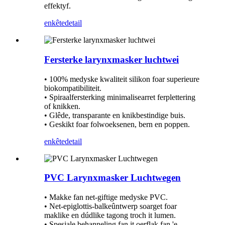
effektyf.
enkête
detail
Fersterke larynxmasker luchtwei
• 100% medyske kwaliteit silikon foar superieure
biokompatibiliteit.
• Spiraalfersterking minimalisearret ferplettering
of knikken.
• Glêde, transparante en knikbestindige buis.
• Geskikt foar folwoeksenen, bern en poppen.
enkête
detail
PVC Larynxmasker Luchtwegen
• Makke fan net-giftige medyske PVC.
• Net-epiglottis-balkeûntwerp soarget foar
maklike en dúdlike tagong troch it lumen.
• Spesjale behanneling fan it oerflak fan 'e