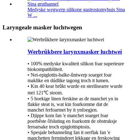
Medyske wegwerp silikone gastrostomybuis Sina
W ...
Laryngeale masker luchtwegen
Werbrûkbere larynxmasker luchtwei
• 100% medyske kwaliteit silikon foar superieure
biokompatibiliteit.
• Net-epiglottis-balke-ûntwerp soarget foar
maklike en dúdlike tagong troch it lumen.
• Kin 40 kear brûkt wurde en sterilisearre wurde
mei 121℃ stoom.
• 5 hoekige linen ferskine as de manchet yn in
flakke steat is, wat kin foarkomme dat de
manchet ferfoarmet by it ynfoegjen.
• Djippe kom fan 'e manchet soarget foar
poerbêste ôfsluting en foarkomt de obstruksje
feroarsake troch epiglottisptosis.
• Spesjale behanneling fan it oerflak fan 'e
manchetten ferminderet lekkage en ferskowing