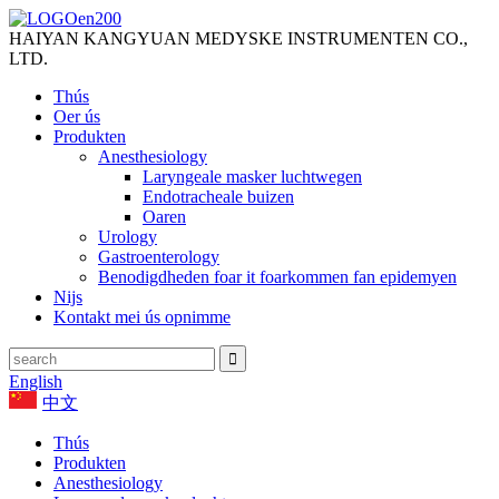
HAIYAN KANGYUAN MEDYSKE INSTRUMENTEN CO.,
LTD.
Thús
Oer ús
Produkten
Anesthesiology
Laryngeale masker luchtwegen
Endotracheale buizen
Oaren
Urology
Gastroenterology
Benodigdheden foar it foarkommen fan epidemyen
Nijs
Kontakt mei ús opnimme
English
中文
Thús
Produkten
Anesthesiology