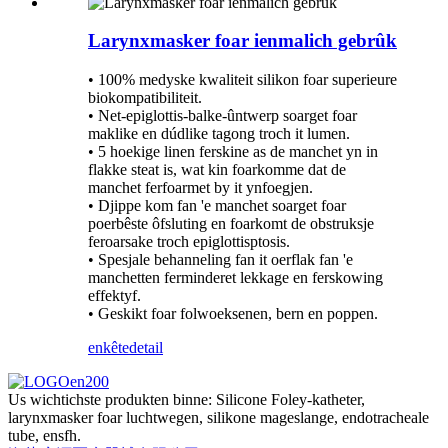
Larynxmasker foar ienmalich gebrûk
• 100% medyske kwaliteit silikon foar superieure
biokompatibiliteit.
• Net-epiglottis-balke-ûntwerp soarget foar
maklike en dúdlike tagong troch it lumen.
• 5 hoekige linen ferskine as de manchet yn in
flakke steat is, wat kin foarkomme dat de
manchet ferfoarmet by it ynfoegjen.
• Djippe kom fan 'e manchet soarget foar
poerbêste ôfsluting en foarkomt de obstruksje
feroarsake troch epiglottisptosis.
• Spesjale behanneling fan it oerflak fan 'e
manchetten ferminderet lekkage en ferskowing
effektyf.
• Geskikt foar folwoeksenen, bern en poppen.
enkête
detail
Us wichtichste produkten binne: Silicone Foley-katheter,
larynxmasker foar luchtwegen, silikone mageslange, endotracheale
tube, ensfh.