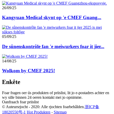
26/09/25
Kangyuan Medical skynt op 'e CMEF Guang...
05/09/25
De sûnenskontrôle fan 'e meiwurkers foar it jier...
14/08/25
Wolkom by CMEF 2025!
Enkête
Foar fragen oer ús produkten of priislist, lit jo e-postadres achter en
wy sille binnen 24 oeren kontakt mei jo opnimme.
Oanfraach foar priislist
© Auteursrjocht - 2020: Alle rjochten foarbehâlden.
浙ICP备
18020550号-1
Hot Produkten
-
Sitemap