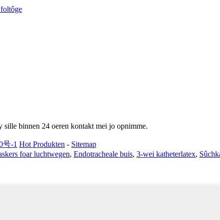
 wy sille binnen 24 oeren kontakt mei jo opnimme.
0号-1
Hot Produkten
-
Sitemap
askers foar luchtwegen
,
Endotracheale buis
,
3-wei katheterlatex
,
Sûchka