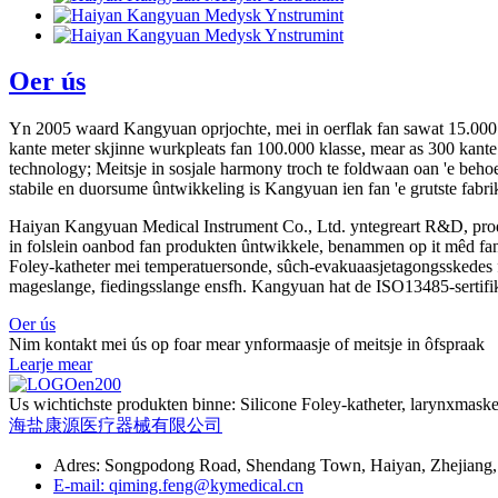
Oer ús
Yn 2005 waard Kangyuan oprjochte, mei in oerflak fan sawat 15.000 k
kante meter skjinne wurkpleats fan 100.000 klasse, mear as 300 kante
technology; Meitsje in sosjale harmony troch te foldwaan oan 'e behoeft
stabile en duorsume ûntwikkeling is Kangyuan ien fan 'e grutste fab
Haiyan Kangyuan Medical Instrument Co., Ltd. yntegreart R&D, prod
in folslein oanbod fan produkten ûntwikkele, benammen op it mêd fan 
Foley-katheter mei temperatuersonde, sûch-evakuaasjetagongsskedes fo
mageslange, fiedingsslange ensfh. Kangyuan hat de ISO13485-sertifik
Oer ús
Nim kontakt mei ús op foar mear ynformaasje of meitsje in ôfspraak
Learje mear
Us wichtichste produkten binne: Silicone Foley-katheter, larynxmaske
海盐康源医疗器械有限公司
Adres: Songpodong Road, Shendang Town, Haiyan, Zhejiang,
E-mail: qiming.feng@kymedical.cn