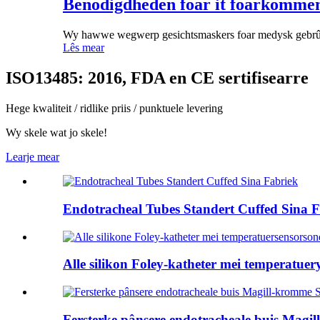
Benodigdheden foar it foarkomme
Wy hawwe wegwerp gesichtsmaskers foar medysk gebrûk
Lês mear
ISO13485: 2016, FDA en CE sertifisearre
Hege kwaliteit / ridlike priis / punktuele levering
Wy skele wat jo skele!
Learje mear
Endotracheal Tubes Standert Cuffed Sina 
Alle silikon Foley-katheter mei temperatueryn
Fersterke pânsere endotracheale buis Magill