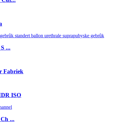
a
S ...
r Fabriek
MDR ISO
Ch ...