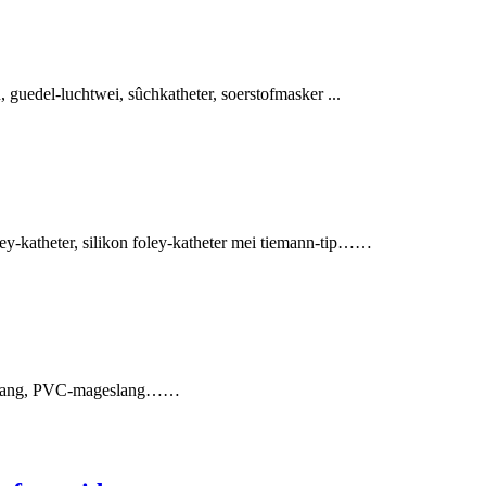
uedel-luchtwei, sûchkatheter, soerstofmasker ...
ley-katheter, silikon foley-katheter mei tiemann-tip……
geslang, PVC-mageslang……