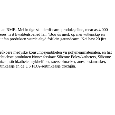
uan RMB. Mei in tige standerdisearre produksjeline, mear as 4.000
es, is it kwaliteitsbelied fan "Bou ús merk op mei wittenskip en
it fan produkten wurde altyd folslein garandearre. Nei hast 20 jier
brûkbere medyske konsumpsjeartikelen yn polymearmaterialen, en hat
tichste produkten binne: ferskate Silicone Foley-katheters, Silicone
en, sûchkatheter, sykhelfilter, soerstofmasker, anesthesiamasker,
ifikaasje en de US FDA-sertifikaasje trochjûn.