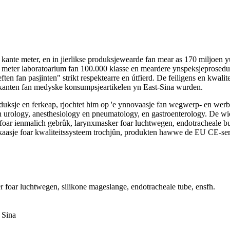
ante meter, en in jierlikse produksjewearde fan mear as 170 miljoen y
 meter laboratoarium fan 100.000 klasse en meardere ynspeksjeproseduer
en fan pasjinten" strikt respektearre en útfierd. De feiligens en kwalite
rikanten fan medyske konsumpsjeartikelen yn East-Sina wurden.
uksje en ferkeap, rjochtet him op 'e ynnovaasje fan wegwerp- en wer
urology, anesthesiology en pneumatology, en gastroenterology. De wich
ar ienmalich gebrûk, larynxmasker foar luchtwegen, endotracheale buiz
aasje foar kwaliteitssysteem trochjûn, produkten hawwe de EU CE-sert
r foar luchtwegen, silikone mageslange, endotracheale tube, ensfh.
 Sina