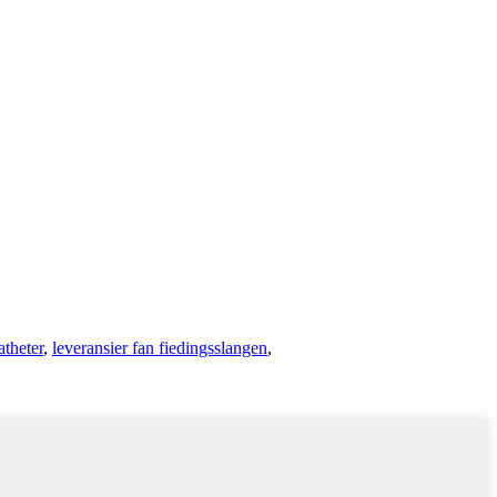
theter
,
leveransier fan fiedingsslangen
,