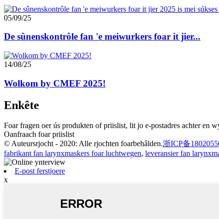
05/09/25
De sûnenskontrôle fan 'e meiwurkers foar it jier...
14/08/25
Wolkom by CMEF 2025!
Enkête
Foar fragen oer ús produkten of priislist, lit jo e-postadres achter en
Oanfraach foar priislist
© Auteursrjocht - 2020: Alle rjochten foarbehâlden.
浙ICP备1802055
fabrikant fan larynxmaskers foar luchtwegen
,
leveransier fan larynxm
E-post ferstjoere
x