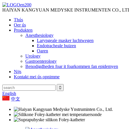
HAIYAN KANGYUAN MEDYSKE INSTRUMENTEN CO., LT
Thús
Oer ús
Produkten
Anesthesiology
Laryngeale masker luchtwegen
Endotracheale buizen
Oaren
Urology
Gastroenterology
Benodigdheden foar it foarkommen fan epidemyen
Nijs
Kontakt mei ús opnimme
English
中文