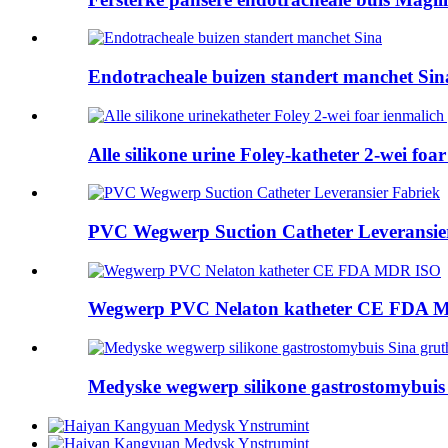
Endotracheale buizen standert manchet Sin
Alle silikone urine Foley-katheter 2-wei foar 
PVC Wegwerp Suction Catheter Leveransie
Wegwerp PVC Nelaton katheter CE FDA 
Medyske wegwerp silikone gastrostomybuis 