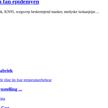
n fan epidemyen
, KN95, wegwerp beskermjend masker, medyske isolaasjejas ...
Fabriek
stelling ...
 Cur...