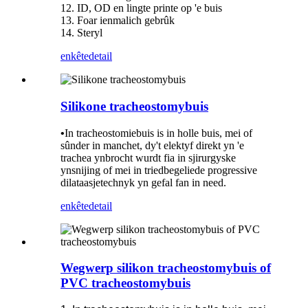
12. ID, OD en lingte printe op 'e buis
13. Foar ienmalich gebrûk
14. Steryl
enkête
detail
Silikone tracheostomybuis
•
In tracheostomiebuis is in holle buis, mei of
sûnder in manchet, dy't elektyf direkt yn 'e
trachea ynbrocht wurdt fia in sjirurgyske
ynsnijing of mei in triedbegeliede progressive
dilataasjetechnyk yn gefal fan in need.
enkête
detail
Wegwerp silikon tracheostomybuis of
PVC tracheostomybuis