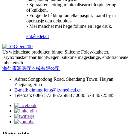
• Spiraalfersterking minimalisearret ferplettering
of knikken.
• Folgje de hâlding fan elke pasjint, foaral by in
operaasje oan dekubitus.
• Mei manchet mei hege folume en lege druk.
enkête
detail
Us wichtichste produkten binne: Silicone Foley-katheter,
larynxmasker foar luchtwegen, silikone mageslange, endotracheale
tube, ensfh.
海盐康源医疗器械有限公司
Adres: Songpodong Road, Shendang Town, Haiyan,
Zhejiang, Sina
E-mail: qiming.feng@kymedical.cn
Telefoan: 0086-573-86725883 / 0086-573-86725885