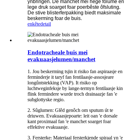
ynbringen. De manchet mei hege folume en
lege druk soarget foar poerbêste ôfsluting.
De stive blisterferpakking biedt maksimale
beskerming foar de buis.
enkête
detail
Endotracheale buis mei
evakuaasjelumen/manchet
1. Jou beskerming tsjin it risiko fan aspiraasje en
ferminderje it taryf fan fentilaasje-assosjeare
longûntstekking (VAP). It risiko op
luchtweginfeksje by lange-termyn fentilaasje kin
flink fermindere wurde troch drainaazje fan 'e
subglottyske regio.
2. Sûglumen: Glêd genôch om sputum út te
driuwen. Evakuaasjepoarte: leit oan 'e dorsale
kant proximaal fan 'e manchet soarget foar
effektive evakuaasje.
3. Fersterke
Materiaal fersterkjende spiraal yn 'e
: