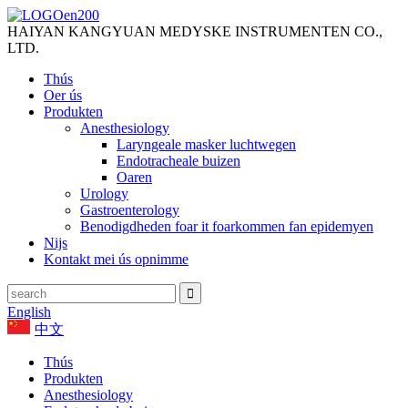
HAIYAN KANGYUAN MEDYSKE INSTRUMENTEN CO.,
LTD.
Thús
Oer ús
Produkten
Anesthesiology
Laryngeale masker luchtwegen
Endotracheale buizen
Oaren
Urology
Gastroenterology
Benodigdheden foar it foarkommen fan epidemyen
Nijs
Kontakt mei ús opnimme
English
中文
Thús
Produkten
Anesthesiology