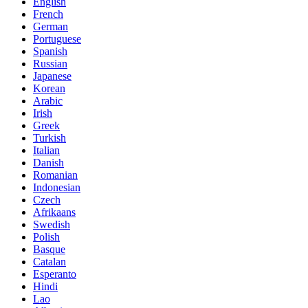
English
French
German
Portuguese
Spanish
Russian
Japanese
Korean
Arabic
Irish
Greek
Turkish
Italian
Danish
Romanian
Indonesian
Czech
Afrikaans
Swedish
Polish
Basque
Catalan
Esperanto
Hindi
Lao