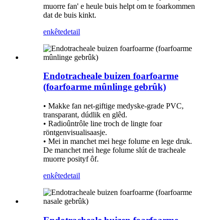
muorre fan' e heule buis helpt om te foarkommen
dat de buis kinkt.
enkête
detail
Endotracheale buizen foarfoarme
(foarfoarme mûnlinge gebrûk)
• Makke fan net-giftige medyske-grade PVC,
transparant, dúdlik en glêd.
• Radioûntrôle line troch de lingte foar
röntgenvisualisaasje.
• Mei in manchet mei hege folume en lege druk.
De manchet mei hege folume slút de tracheale
muorre posityf ôf.
enkête
detail