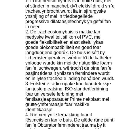
1. In tracheostomybuis is in holle buis, mei
of sûnder in manchet, dy't elektyf direkt yn 'e
trachea ynbrocht wurdt fia in sjirurgyske
ynsnijing of mei in triedbegeliede
progressive dilataasjetechnyk yn gefal fan
in need.
2. De tracheostomybuis is makke fan
medyske kwaliteit silikon of PVC, mei
goede fleksibiliteit en elastisiteit, lykas
goede biokompatibiliteit en goed foar
langduorjend gebrûk. De buis is sêft by
lichemstemperatuer, wêrtroch't de katheter
ynfoege wurde kin mei de natuerlike foarm
fan 'e luchtwegen, wêrtroch't de pine fan 'e
pasjint tidens it ynlizzen fermindere wurdt
en in lytse tracheale lading behâlden wurdt.
3. Folsleine radio-opake line foar deteksje
fan juste pleatsing. ISO-standertferbining
foar universele ferbining mei
fentilaasjeapparatuer Printe nekplaat mei
grutte-ynformaasje foar maklike
identifikaasje.
4. Riemen yn 'e ferpakking foar it
fêstmeitsjen fan 'e buis. De glêde rûne punt
fan 'e Obturator ferminderet trauma by it