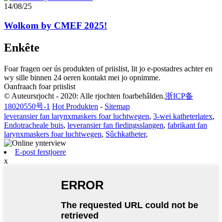
14/08/25
Wolkom by CMEF 2025!
Enkête
Foar fragen oer ús produkten of priislist, lit jo e-postadres achter en
wy sille binnen 24 oeren kontakt mei jo opnimme.
Oanfraach foar priislist
© Auteursrjocht - 2020: Alle rjochten foarbehâlden.
浙ICP备
18020550号-1
Hot Produkten
-
Sitemap
leveransier fan larynxmaskers foar luchtwegen
,
3-wei katheterlatex
,
Endotracheale buis
,
leveransier fan fiedingsslangen
,
fabrikant fan
larynxmaskers foar luchtwegen
,
Sûchkatheter
,
E-post ferstjoere
x