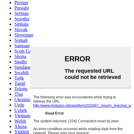
Persian
Punjabi
Serbian
Sesotho
Sinhala
Slovak
Slovenian
Somali
Samoan
Scots Gaelic
Shona
Sindhi
Sundanese
Swahili
Tajik
Tamil
Telugu
Thai
Ukrainian
Urdu
Uzbek
Vietnamese
Welsh
Xhosa
Yiddish