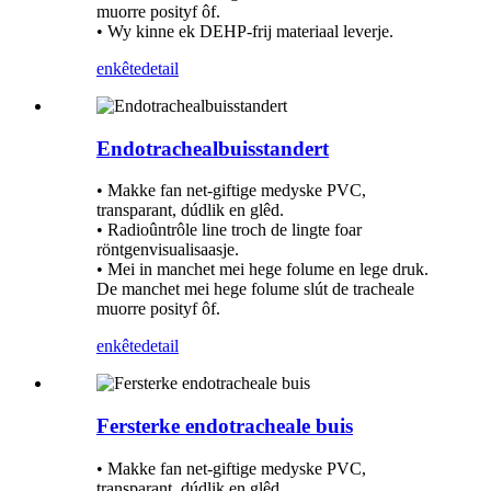
muorre posityf ôf.
• Wy kinne ek DEHP-frij materiaal leverje.
enkête
detail
Endotrachealbuisstandert
• Makke fan net-giftige medyske PVC,
transparant, dúdlik en glêd.
• Radioûntrôle line troch de lingte foar
röntgenvisualisaasje.
• Mei in manchet mei hege folume en lege druk.
De manchet mei hege folume slút de tracheale
muorre posityf ôf.
enkête
detail
Fersterke endotracheale buis
• Makke fan net-giftige medyske PVC,
transparant, dúdlik en glêd.