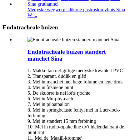
Medyske wegwerp silikone gastrostomybuis Sina
W ...
Endotracheale buizen
Endotracheale buizen standert
manchet Sina
1. Makke fan net-giftige medyske kwaliteit PVC
2. Transparant, dúdlik en glêd
3. Mei in manchet mei hege folume en lege druk
4. Mei in ôfsniene punt
5. De skuorre is nei lofts rjochte
6. Mei in Murphy-each
7. Mei in piloatballon
8. Mei in springbelaste fentyl mei in Luer-lock-
ferbining
9. Mei in standert 15 mm ferbining
10. Mei in radio-opake line dy't hielendal oant de
punt rint
11. Mei de 'Magill-kromme'