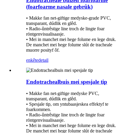
Endotracheale buizen foarfoarme
(foarfoarme nasale gebrûk)
• Makke fan net-giftige medyske-grade PVC,
transparant, dúdlik en glêd.
• Radio-ûntrêstige line troch de lingte foar
röntgenvisualisaasje.
• Mei in manchet mei hege folume en lege druk.
De manchet mei hege folume slút de tracheale
muorre posityf ôf.
enkête
detail
Endotrachealbuis mei spesjale tip
• Makke fan net-giftige medyske PVC,
transparant, dúdlik en glêd.
• Spesjale tip, om yntubaasjeskea effektyf te
foarkommen.
• Radio-ûntrêstige line troch de lingte foar
röntgenvisualisaasje.
• Mei in manchet mei hege folume en lege druk.
De manchet mei hege folume slút de tracheale