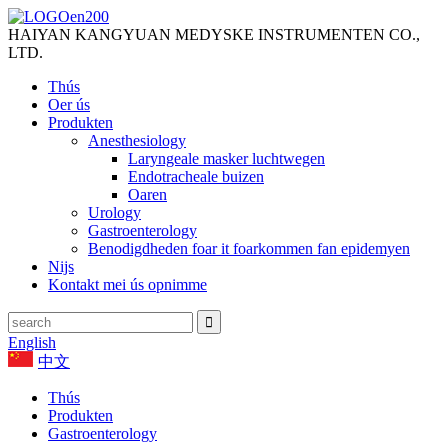
HAIYAN KANGYUAN MEDYSKE INSTRUMENTEN CO.,
LTD.
Thús
Oer ús
Produkten
Anesthesiology
Laryngeale masker luchtwegen
Endotracheale buizen
Oaren
Urology
Gastroenterology
Benodigdheden foar it foarkommen fan epidemyen
Nijs
Kontakt mei ús opnimme
English
中文
Thús
Produkten
Gastroenterology