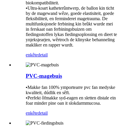
biokompatibiliteit.
•
Ultra-koart katheterûntwerp, de ballon kin ticht
by de magewand wêze, goede elastisiteit, goede
fleksibiliteit, en ferminderet magetrauma. De
multifunksjonele ferbining kin brûkt wurde mei
in ferskaat oan ferbiningsbuizen om
fiedingsstoffen lykas fiedingsoplossing en dieet te
ynjeksjearjen, wêrtroch de klinyske behanneling
makliker en rapper wurdt.
enkête
detail
PVC-magebuis
•
Makke fan 100% ymportearre pvc fan medyske
kwaliteit, dúdlik en sêft.
•
Perfekt ôfmakke syd-eagen en sletten distale ein
foar minder pine oan it slokdarmmucosa.
enkête
detail