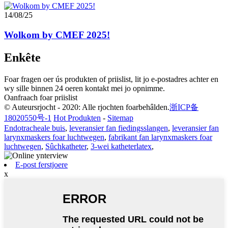
14/08/25
Wolkom by CMEF 2025!
Enkête
Foar fragen oer ús produkten of priislist, lit jo e-postadres achter en
wy sille binnen 24 oeren kontakt mei jo opnimme.
Oanfraach foar priislist
© Auteursrjocht - 2020: Alle rjochten foarbehâlden.
浙ICP备
18020550号-1
Hot Produkten
-
Sitemap
Endotracheale buis
,
leveransier fan fiedingsslangen
,
leveransier fan
larynxmaskers foar luchtwegen
,
fabrikant fan larynxmaskers foar
luchtwegen
,
Sûchkatheter
,
3-wei katheterlatex
,
E-post ferstjoere
x