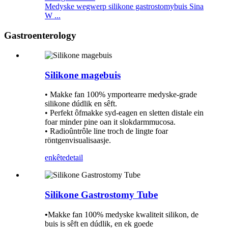
Medyske wegwerp silikone gastrostomybuis Sina
W ...
Gastroenterology
Silikone magebuis
• Makke fan 100% ymportearre medyske-grade
silikone dúdlik en sêft.
• Perfekt ôfmakke syd-eagen en sletten distale ein
foar minder pine oan it slokdarmmucosa.
• Radioûntrôle line troch de lingte foar
röntgenvisualisaasje.
enkête
detail
Silikone Gastrostomy Tube
•
Makke fan 100% medyske kwaliteit silikon, de
buis is sêft en dúdlik, en ek goede