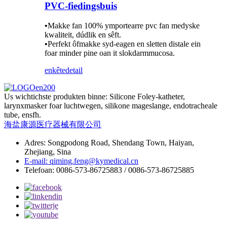
PVC-fiedingsbuis
•
Makke fan 100% ymportearre pvc fan medyske
kwaliteit, dúdlik en sêft.
•
Perfekt ôfmakke syd-eagen en sletten distale ein
foar minder pine oan it slokdarmmucosa.
enkête
detail
Us wichtichste produkten binne: Silicone Foley-katheter,
larynxmasker foar luchtwegen, silikone mageslange, endotracheale
tube, ensfh.
海盐康源医疗器械有限公司
Adres: Songpodong Road, Shendang Town, Haiyan,
Zhejiang, Sina
E-mail: qiming.feng@kymedical.cn
Telefoan: 0086-573-86725883 / 0086-573-86725885