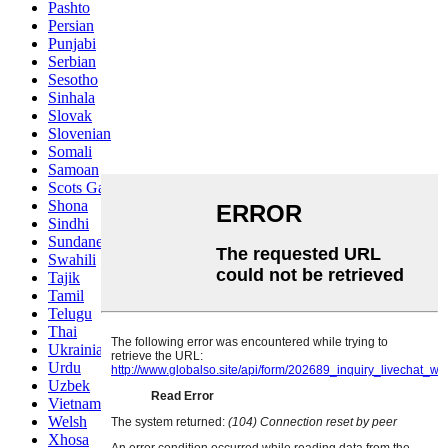
Pashto
Persian
Punjabi
Serbian
Sesotho
Sinhala
Slovak
Slovenian
Somali
Samoan
Scots Gaelic
Shona
Sindhi
Sundanese
Swahili
Tajik
Tamil
Telugu
Thai
Ukrainian
Urdu
Uzbek
Vietnamese
Welsh
Xhosa