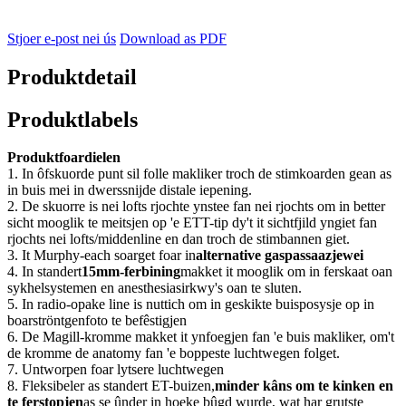
Stjoer e-post nei ús
Download as PDF
Produktdetail
Produktlabels
Produktfoardielen
1.
In ôfskuorde punt sil folle makliker troch de stimkoarden gean as
in buis mei in dwerssnijde distale iepening.
2. De skuorre is nei lofts rjochte ynstee fan nei rjochts om in better
sicht mooglik te meitsjen op 'e ETT-tip dy't it sichtfjild yngiet fan
rjochts nei lofts/middenline en dan troch de stimbannen giet.
3. It Murphy-each soarget foar in
alternative gaspassaazjewei
4. In standert
15mm-ferbining
makket it mooglik om in ferskaat oan
sykhelsystemen en anesthesiasirkwy's oan te sluten.
5. In radio-opake line is nuttich om in geskikte buisposysje op in
boarströntgenfoto te befêstigjen
6. De Magill-kromme makket it ynfoegjen fan 'e buis makliker, om't
de kromme de anatomy fan 'e boppeste luchtwegen folget.
7. Untworpen foar lytsere luchtwegen
8. Fleksibeler as standert ET-buizen,
minder kâns om te kinken en
te ferstopjen
as se ûnder in hoeke bûgd wurde, wat har grutste