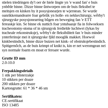
stielen triedringen dy't oer de hiele lingte yn 'e wand fan' e buis
ynbêde binne. Dizze binne ûntworpen om de buis fleksibel te
meitsjen en kinken by it posysjonearjen te wjerstean. Se wurde
oanrikkemandearre foar gebrûk yn holle- en nekkechirurgy, wêrby't
sjirurgyske posysjonearring bûgen en beweging fan 'e ETT
fereaskje kin. Se binne ek nuttich foar yntubaasje fia in folwoeksen
tracheostomy-stoma of in sjirurgysk ferdielde luchtwei (lykas by
tracheale rekonstruksje), wêrby't de fleksibiliteit fan 'e buis minder
ynterferinsje mei it sjirurgyske fjild mooglik makket. Hoewol
kinkbestindich, binne dizze buizen net kink- of obstruksjebestindich.
Spitigernôch, as de buis krimpt of knikt is, kin er net weromgean nei
syn normale foarm en moat er feroare wurde.
Grutte ID mm
2.0-10.0
Ferpakkingsdetails
1 stik per blisterzakje
10 stikken per doaze
200 stikken per doaze
Kartongrutte: 61 * 36 * 46 sm
Sertifikaten:
CE-sertifikaat
ISO 13485