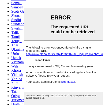
Somali
Samoan
Scots Gaelic
Shona
Sindhi
Sundanese
Swahili
Tajik
Tamil
Telugu
Thai
Ukrainian
Urdu
Uzbek
Vietnamese
Welsh
Xhosa
Yiddish
Yoruba
Zulu
Kinyarwanda
Tatar
Oriya
Turkmen
Uyghur