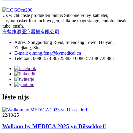
Us wichtichste produkten binne: Silicone Foley-katheter,
larynxmasker foar luchtwegen, silikone mageslange, endotracheale
tube, ensfh.
海盐康源医疗器械有限公司
Adres: Songpodong Road, Shendang Town, Haiyan,
Zhejiang, Sina
E-mail: qiming.feng@kymedical.cn
Telefoan: 0086-573-86725883 / 0086-573-86725885
lêste nijs
22/10/25
Wolkom by MEDICA 2025 yn Düsseldorf!