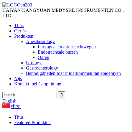
HAIYAN KANGYUAN MEDYSKE INSTRUMENTEN CO.,
LTD.
Thús
Oer ús
Produkten
Anesthesiology
Laryngeale masker luchtwegen
Endotracheale buizen
Oaren
Urology
Gastroenterology
Benodigdheden foar it foarkommen fan epidemyen
Nijs
Kontakt mei ús opnimme
English
中文
Thús
Featured Produkten