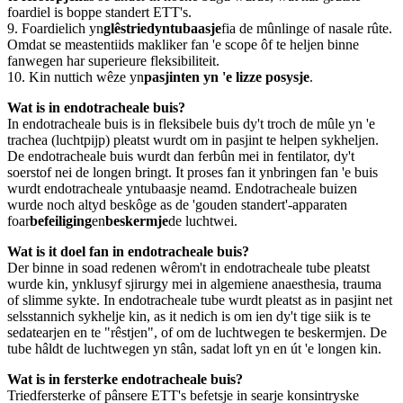
foardiel is boppe standert ETT's.
9. Foardielich yn
glêstriedyntubaasje
fia de mûnlinge of nasale rûte.
Omdat se meastentiids makliker fan 'e scope ôf te heljen binne
fanwegen har superieure fleksibiliteit.
10. Kin nuttich wêze yn
pasjinten yn 'e lizze posysje
.
Wat is in endotracheale buis?
In endotracheale buis is in fleksibele buis dy't troch de mûle yn 'e
trachea (luchtpijp) pleatst wurdt om in pasjint te helpen sykheljen.
De endotracheale buis wurdt dan ferbûn mei in fentilator, dy't
soerstof nei de longen bringt. It proses fan it ynbringen fan 'e buis
wurdt endotracheale yntubaasje neamd. Endotracheale buizen
wurde noch altyd beskôge as de 'gouden standert'-apparaten
foar
befeiliging
en
beskermje
de luchtwei.
Wat is it doel fan in endotracheale buis?
Der binne in soad redenen wêrom't in endotracheale tube pleatst
wurde kin, ynklusyf sjirurgy mei in algemiene anaesthesia, trauma
of slimme sykte. In endotracheale tube wurdt pleatst as in pasjint net
selsstannich sykhelje kin, as it nedich is om ien dy't tige siik is te
sedatearjen en te "rêstjen", of om de luchtwegen te beskermjen. De
tube hâldt de luchtwegen yn stân, sadat loft yn en út 'e longen kin.
Wat is in fersterke endotracheale buis?
Triedfersterke of pânsere ETT's befetsje in searje konsintryske