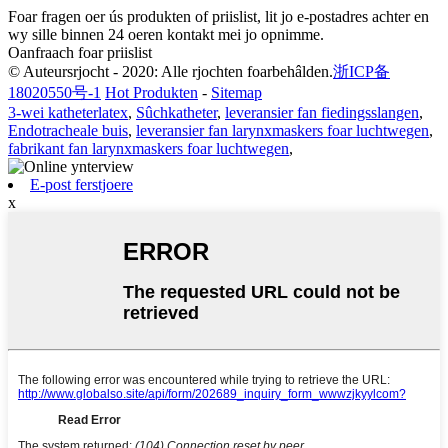
Foar fragen oer ús produkten of priislist, lit jo e-postadres achter en
wy sille binnen 24 oeren kontakt mei jo opnimme.
Oanfraach foar priislist
© Auteursrjocht - 2020: Alle rjochten foarbehâlden.
浙ICP备
18020550号-1
Hot Produkten
-
Sitemap
3-wei katheterlatex
,
Sûchkatheter
,
leveransier fan fiedingsslangen
,
Endotracheale buis
,
leveransier fan larynxmaskers foar luchtwegen
,
fabrikant fan larynxmaskers foar luchtwegen
,
E-post ferstjoere
x