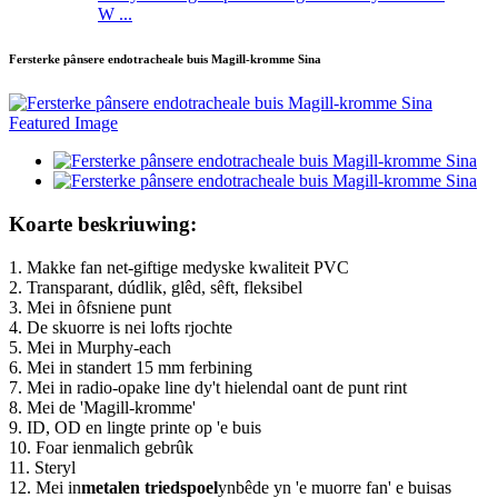
W ...
Fersterke pânsere endotracheale buis Magill-kromme Sina
Koarte beskriuwing:
1. Makke fan net-giftige medyske kwaliteit PVC
2. Transparant, dúdlik, glêd, sêft, fleksibel
3. Mei in ôfsniene punt
4. De skuorre is nei lofts rjochte
5. Mei in Murphy-each
6. Mei in standert 15 mm ferbining
7. Mei in radio-opake line dy't hielendal oant de punt rint
8. Mei de 'Magill-kromme'
9. ID, OD en lingte printe op 'e buis
10. Foar ienmalich gebrûk
11. Steryl
12. Mei in
metalen triedspoel
ynbêde yn 'e muorre fan' e buisas